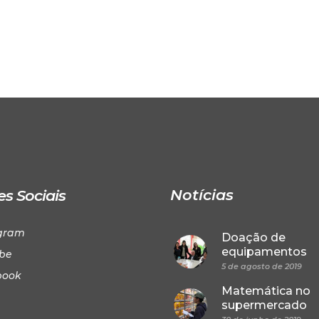
Notícias
s Sociais
gram
Doação de
equipamentos
be
5 de agosto de 2019
book
Matemática no
supermercado