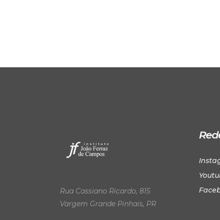
Rede
Insta
Youtu
Face
Rua Cassiano Ricardo, 815
Vargem Grande Pinhais, PR