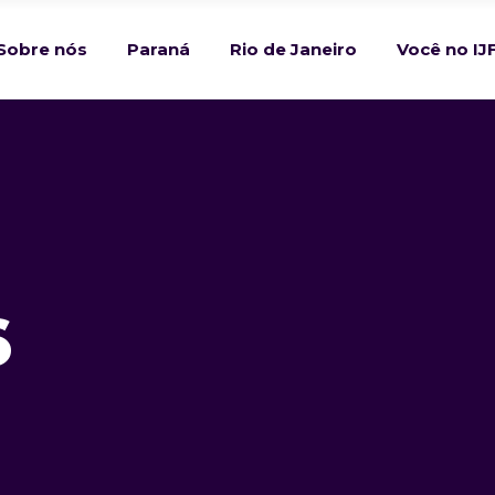
Sobre nós
Paraná
Rio de Janeiro
Você no IJ
6